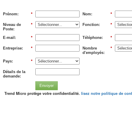
Prénom:
*
Nom:
*
Niveau de
*
Fonction:
*
Poste:
E-mail:
*
Téléphone:
*
Entreprise:
*
Nombre
*
d'employés:
Pays:
*
Détails de la
demande:
Envoyer
Trend Micro protège votre confidentialité.
lisez notre politique de conf