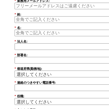
*
業務用メールアドレス:
*
姓:
*
名:
*
法人名:
*
部署名:
*
都道府県(勤務地):
*
連絡のつきやすい電話番号:
*
役職: