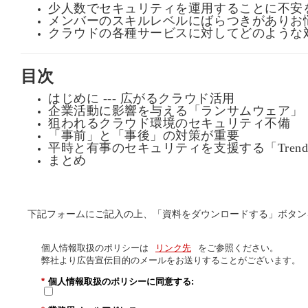
少人数でセキュリティを運用することに不安
込
は
メンバーのスキルレベルにばらつきがありお
こ
クラウドの各種サービスに対してどのような
ち
ら
目次
はじめに --- 広がるクラウド活用
企業活動に影響を与える「ランサムウェア」
狙われるクラウド環境のセキュリティ不備
「事前」と「事後」の対策が重要
平時と有事のセキュリティを支援する「Trend Vis
まとめ
下記フォームにご記入の上、「資料をダウンロードする」ボタン
個人情報取扱のポリシーは
リンク先
をご参照ください。
弊社より広告宣伝目的のメールをお送りすることがございます。
*
個人情報取扱のポリシーに同意する: