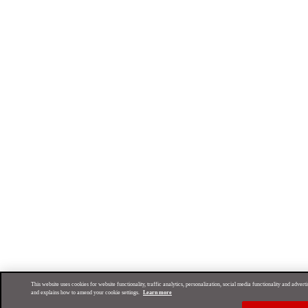
This website uses cookies for website functionality, traffic analytics, personalization, social media functionality and adve
and explains how to amend your cookie settings.
Learn more