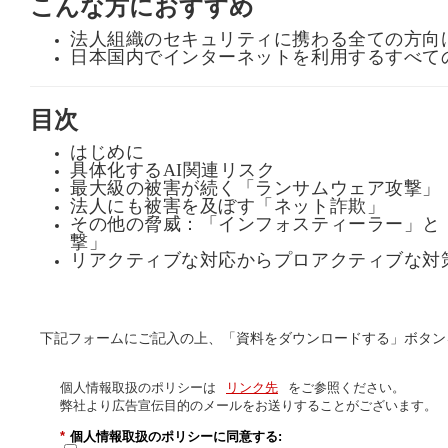
こんな方におすすめ
申
込
は
法人組織のセキュリティに携わる全ての方向
こ
日本国内でインターネットを利用するすべて
ち
ら
目次
はじめに
具体化するAI関連リスク
最大級の被害が続く「ランサムウェア攻撃」
法人にも被害を及ぼす「ネット詐欺」
その他の脅威：「インフォスティーラー」と
撃」
リアクティブな対応からプロアクティブな対
下記フォームにご記入の上、「資料をダウンロードする」ボタン
個人情報取扱のポリシーは
リンク先
をご参照ください。
弊社より広告宣伝目的のメールをお送りすることがございます。
*
個人情報取扱のポリシーに同意する: